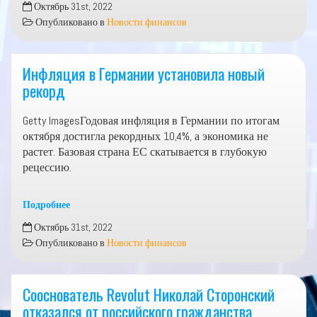
Октябрь 31st, 2022
основных
Опубликовано в
Новости финансов
событий
и
данных
Инфляция в Германии установила новый
макростатистики
рекорд
на
понедельник,
Getty ImagesГодовая инфляция в Германии по итогам
31
октября достигла рекордных 10,4%, а экономика не
октября
растет. Базовая страна ЕС скатывается в глубокую
рецессию.
Подробнее
Инфляция
Октябрь 31st, 2022
в
Опубликовано в
Новости финансов
Германии
установила
новый
Сооснователь Revolut Николай Сторонский
рекорд
отказался от российского гражданства