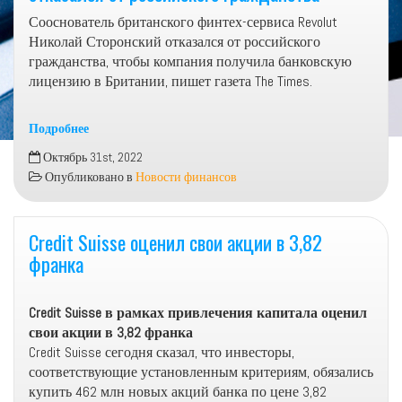
Сооснователь британского финтех-сервиса Revolut
Николай Сторонский отказался от российского
гражданства, чтобы компания получила банковскую
лицензию в Британии, пишет газета The Times.
Подробнее
Сооснователь
Октябрь 31st, 2022
Revolut
Опубликовано в
Новости финансов
Николай
Сторонский
отказался
Credit Suisse оценил свои акции в 3,82
от
франка
российского
гражданства
Credit Suisse в рамках привлечения капитала оценил
свои акции в 3,82 франка
Credit Suisse сегодня сказал, что инвесторы,
соответствующие установленным критериям, обязались
купить 462 млн новых акций банка по цене 3,82