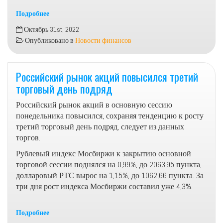
Подробнее
СберНПФ
Октябрь 31st, 2022
успешно
Опубликовано в
Новости финансов
прошёл
стресс-
тестирование
Российский рынок акций повысился третий
ЦБ
торговый день подряд
по
итогам
Российский рынок акций в основную сессию
III
понедельника повысился, сохраняя тенденцию к росту
квартала
третий торговый день подряд, следует из данных
торгов.
Рублевый индекс Мосбиржи к закрытию основной
торговой сессии поднялся на 0,99%, до 2063,95 пункта,
долларовый РТС вырос на 1,15%, до 1062,66 пункта. За
три дня рост индекса Мосбиржи составил уже 4,3%.
Подробнее