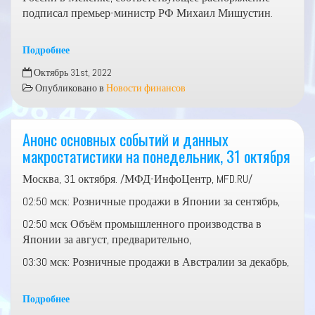
подписал премьер-министр РФ Михаил Мишустин.
Подробнее
Россия
Октябрь 31st, 2022
откроет
Опубликовано в
Новости финансов
торгпредство
в
Мексике
Анонс основных событий и данных
в
макростатистики на понедельник, 31 октября
2022
году
Москва, 31 октября. /МФД-ИнфоЦентр, MFD.RU/
02:50 мск: Розничные продажи в Японии за сентябрь,
02:50 мск Объём промышленного производства в
Японии за август, предварительно,
03:30 мск: Розничные продажи в Австралии за декабрь,
Подробнее
Анонс