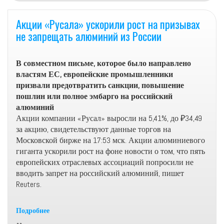
благодаря
двукратному
Акции «Русала» ускорили рост на призывах
росту
не запрещать алюминий из России
прибыли
В совместном письме, которое было направлено
властям ЕС, европейские промышленники
призвали предотвратить санкции, повышение
пошлин или полное эмбарго на российский
алюминий
Акции компании «Русал» выросли на 5,41%, до ₽34,49
за акцию, свидетельствуют данные торгов на
Московской бирже на 17:53 мск. Акции алюминиевого
гиганта ускорили рост на фоне новости о том, что пять
европейских отраслевых ассоциаций попросили не
вводить запрет на российский алюминий, пишет
Reuters.
Подробнее
Акции