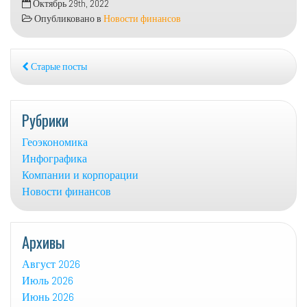
Октябрь 29th, 2022
«Русала»
Опубликовано в
Новости финансов
ускорили
рост
на
Старые посты
призывах
не
запрещать
Рубрики
алюминий
из
Геоэкономика
России
Инфографика
Компании и корпорации
Новости финансов
Архивы
Август 2026
Июль 2026
Июнь 2026