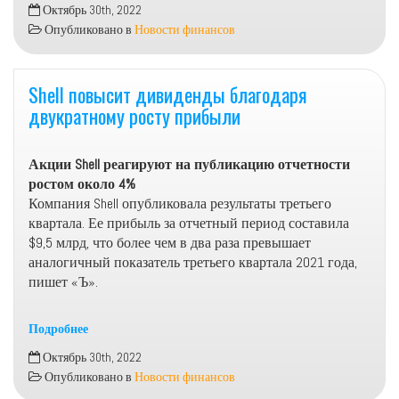
Российский
Октябрь 30th, 2022
рынок
Опубликовано в
Новости финансов
акций
повысился
третий
Shell повысит дивиденды благодаря
торговый
двукратному росту прибыли
день
подряд
Акции Shell реагируют на публикацию отчетности
ростом около 4%
Компания Shell опубликовала результаты третьего
квартала. Ее прибыль за отчетный период составила
$9,5 млрд, что более чем в два раза превышает
аналогичный показатель третьего квартала 2021 года,
пишет «Ъ».
Подробнее
Shell
Октябрь 30th, 2022
повысит
Опубликовано в
Новости финансов
дивиденды