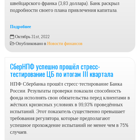
швейцарского франка (3,83 доллара). Банк раскрыл
подробности своего плана привлечения капитала.
Подробнее
Credit
Октябрь 31st, 2022
Suisse
Опубликовано в
Новости финансов
оценил
свои
акции
СберНПФ успешно прошёл стресс-
в
тестирование ЦБ по итогам III квартала
3,82
франка
НПФ Сбербанка прошёл стресс-тестирование Банка
России. Результаты проверки показали способность
фонда исполнять свои обязательства перед клиентами в
жёстких кризисных условиях в 99,93% проведённых
испытаний. Этот показатель существенно превышает
требования регулятора, которые предполагают
успешное прохождение испытаний не менее чем в 75%
случаев.