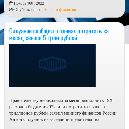
ЦБ
Ноябрь 30th, 2022
России
Опубликовано в
Новости финансов
не
планирует
выкупать
Силуанов сообщил о планах потратить за
заблокированные
месяц свыше 5 трлн рублей
активы
Правительству необходимо за месяц выполнить 19%
расходов бюджета-2022, или потратить свыше 5
триллионов рублей, заявил министр финансов России
Антон Силуанов на заседании правительства.