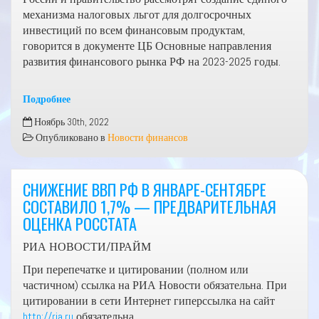
механизма налоговых льгот для долгосрочных
инвестиций по всем финансовым продуктам,
говорится в документе ЦБ Основные направления
развития финансового рынка РФ на 2023-2025 годы.
Подробнее
ЦБ
Ноябрь 30th, 2022
РФ
Опубликовано в
Новости финансов
и
кабмин
изучат
СНИЖЕНИЕ ВВП РФ В ЯНВАРЕ-СЕНТЯБРЕ
вопрос
СОСТАВИЛО 1,7% — ПРЕДВАРИТЕЛЬНАЯ
единого
ОЦЕНКА РОССТАТА
механизма
налоговых
РИА НОВОСТИ/ПРАЙМ
льгот
При перепечатке и цитировании (полном или
для
частичном) ссылка на РИА Новости обязательна. При
долгосрочных
цитировании в сети Интернет гиперссылка на сайт
инвестиций
http://ria.ru
обязательна.