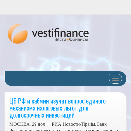
Переклю
ЦБ РФ и кабмин изучат вопрос единого
механизма налоговых льгот для
долгосрочных инвестиций
МОСКВА, 29 ноя — РИА Новости/Прайм. Банк
России и правительство рассмотрят создание единого