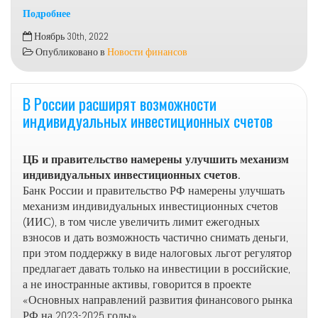
Подробнее
Силуанов
Ноябрь 30th, 2022
сообщил
Опубликовано в
Новости финансов
о
планах
потратить
В России расширят возможности
за
индивидуальных инвестиционных счетов
месяц
свыше
5
ЦБ и правительство намерены улучшить механизм
трлн
индивидуальных инвестиционных счетов.
рублей
Банк России и правительство РФ намерены улучшать
механизм индивидуальных инвестиционных счетов
(ИИС), в том числе увеличить лимит ежегодных
взносов и дать возможность частично снимать деньги,
при этом поддержку в виде налоговых льгот регулятор
предлагает давать только на инвестиции в российские,
а не иностранные активы, говорится в проекте
«Основных направлений развития финансового рынка
РФ на 2023-2025 годы».