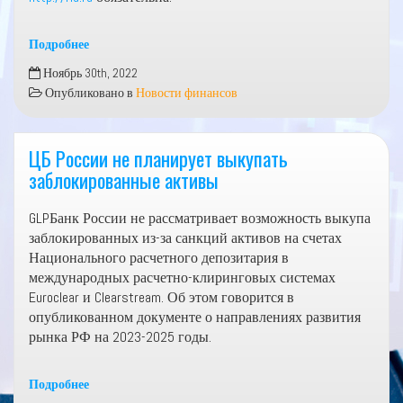
Подробнее
СНИЖЕНИЕ
Ноябрь 30th, 2022
ВВП
Опубликовано в
Новости финансов
РФ
В
ЯНВАРЕ-
ЦБ России не планирует выкупать
СЕНТЯБРЕ
заблокированные активы
СОСТАВИЛО
1,7%
GLPБанк России не рассматривает возможность выкупа
—
заблокированных из-за санкций активов на счетах
ПРЕДВАРИТЕЛЬНАЯ
Национального расчетного депозитария в
ОЦЕНКА
международных расчетно-клиринговых системах
РОССТАТА
Euroclear и Clearstream. Об этом говорится в
опубликованном документе о направлениях развития
рынка РФ на 2023-2025 годы.
Подробнее