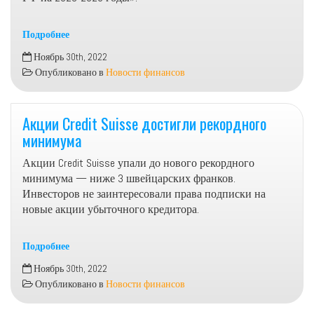
Подробнее
В
Ноябрь 30th, 2022
России
Опубликовано в
Новости финансов
расширят
возможности
индивидуальных
Акции Credit Suisse достигли рекордного
инвестиционных
минимума
счетов
Акции Credit Suisse упали до нового рекордного
минимума — ниже 3 швейцарских франков.
Инвесторов не заинтересовали права подписки на
новые акции убыточного кредитора.
Подробнее
Акции
Ноябрь 30th, 2022
Credit
Опубликовано в
Новости финансов
Suisse
достигли