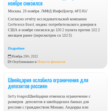
ноябре снизился
ТЕСТИРОВАНИЕ
КРЕДИТНЫХ
Москва, 29 ноября. /МФД-ИнфоЦентр, MFD.RU/
ОРГАНИЗАЦИЙ
Согласно отчёту исследовательской компании
КАК
Conference Board, индекс потребительского доверия в
ПРЕВЕНТИВНЫЙ
США в ноябре снизился до 100.2 пункта против 102.2
ИНСТРУМЕНТ
месяцем ранее (пересмотрен со 102.5).
БАНКОВСКОГО
НАДЗОРА
—
Подробнее
РЕГУЛЯТОР
Индекс
Ноябрь 29th, 2022
потребительского
Опубликовано в
Новости финансов
доверия
в
США
Швейцария ослабила ограничения для
в
депозитов россиян
ноябре
снизился
Getty ImagesШвейцария отменила ограничение с
размеров депозитов в швейцарских банках для
россиян с гражданством Монако, Андорры или