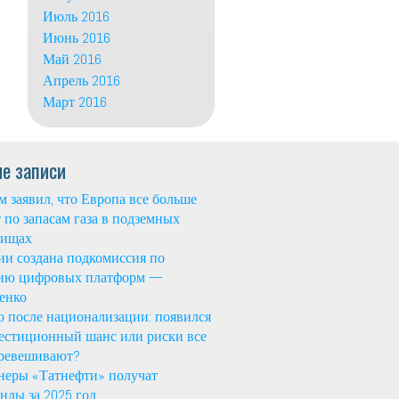
Июль 2016
Июнь 2016
Май 2016
Апрель 2016
Март 2016
е записи
м заявил, что Европа все больше
т по запасам газа в подземных
лищах
ии создана подкомиссия по
тию цифровых платформ —
енко
о после национализации: появился
естиционный шанс или риски все
еревешивают?
еры «Татнефти» получат
нды за 2025 год