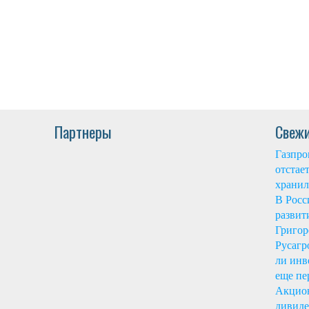
Партнеры
Свежи
Газпро
отстае
храни
В Росс
разви
Григор
Русагр
ли инв
еще п
Акцион
дивиде