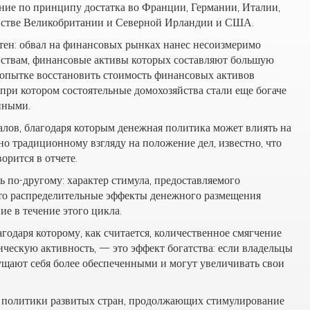
ение по принципу достатка во Франции, Германии, Италии,
стве Великобритании и Северной Ирландии и США.
тен: обвал на финансовых рынках нанес несоизмеримо
ствам, финансовые активы которых составляют большую
 попытке восстановить стоимость финансовых активов
при котором состоятельные домохозяйства стали еще богаче
нными.
алов, благодаря которым денежная политика может влиять на
сно традиционному взгляду на положение дел, известно, что
орится в отчете.
ть по-другому: характер стимула, предоставляемого
что распределительные эффекты денежного размещения
ие в течение этого цикла.
годаря которому, как считается, количественное смягчение
ческую активность, — это эффект богатства: если владельцы
щущают себя более обеспеченными и могут увеличивать свои
политики развитых стран, продолжающих стимулирование