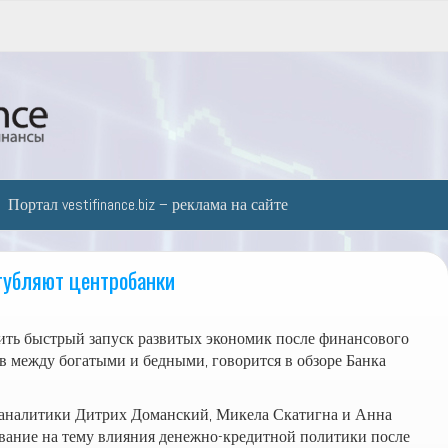
Портал vestifinance.biz – реклама на сайте
губляют центробанки
ть быстрый запуск развитых экономик после финансового
в между богатыми и бедными, говорится в обзоре Банка
 аналитики Дитрих Доманский, Микела Скатигна и Анна
ование на тему влияния денежно-кредитной политики после