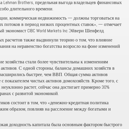
ва Lehman Brothers, предельная выгода владельцев финансовых
особо длительного времени.
кции, коммерческая недвижимость — должны торговаться на
х потоков в период низких процентных ставок», — отмечает
 экономист CIBC World Markets Inc Эйвери Шенфелд.
 расчетов также выдвинули теорию о том, что влияние
ания на неравенство богатства возросло на фоне изменений
ие хозяйства стали более чувствительны к изменениям
 активов. С одной стороны, балансы домашних хозяйств в
 расширились быстрее, чем ВВП. Общая сумма активов
 с показателем чистых активов домохозяйств. Кроме того, с
а неуклонно растет, сейчас она достигает примерно 30%
ранах с развитой экономикой.
иков состоит в том, что «денежно-кредитная политика
таким образом, повлияв на расслоение между богатыми и
сокая доходность капитала была основным фактором быстрого