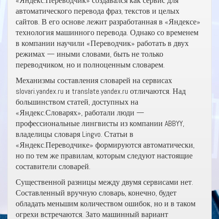
«Яндекс.Переводчик» создавался как сервис для
автоматического перевода фраз, текстов и целых
сайтов. В его основе лежит разработанная в «Яндексе»
технология машинного перевода. Однако со временем
в компании научили «Переводчик» работать в двух
режимах — иными словами, быть не только
переводчиком, но и полноценным словарем.
Механизмы составления словарей на сервисах
slovari.yandex.ru и translate.yandex.ru отличаются. Над
большинством статей, доступных на
«Яндекс.Словарях», работали люди —
профессиональные лингвисты из компании ABBYY,
владелицы словаря Lingvo. Статьи в
«Яндекс.Переводчике» формируются автоматически,
но по тем же правилам, которым следуют настоящие
составители словарей.
Существенной разницы между двумя сервисами нет.
Составленный вручную словарь, конечно, будет
обладать меньшим количеством ошибок, но и в таком
огрехи встречаются. Зато машинный вариант